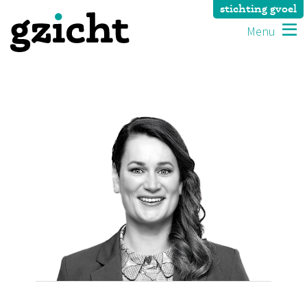
stichting gvoel
Menu