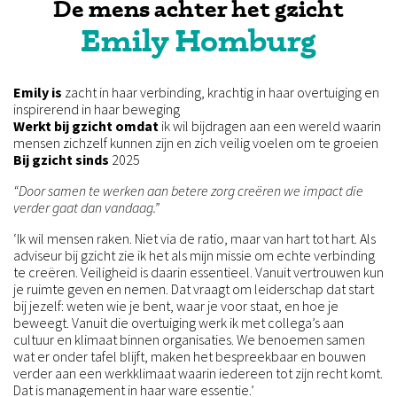
De mens achter het gzicht
Emily Homburg
Emily
is
zacht in haar verbinding, krachtig in haar overtuiging en
inspirerend in haar beweging
Werkt bij gzicht omdat
ik wil bijdragen aan een wereld waarin
mensen zichzelf kunnen zijn en zich veilig voelen om te groeien
Bij gzicht sinds
2025
“Door samen te werken aan betere zorg creëren we impact die
verder gaat dan vandaag.”
‘Ik wil mensen raken. Niet via de ratio, maar van hart tot hart. Als
adviseur bij gzicht zie ik het als mijn missie om echte verbinding
te creëren. Veiligheid is daarin essentieel. Vanuit vertrouwen kun
je ruimte geven en nemen. Dat vraagt om leiderschap dat start
bij jezelf: weten wie je bent, waar je voor staat, en hoe je
beweegt. Vanuit die overtuiging werk ik met collega’s aan
cultuur en klimaat binnen organisaties. We benoemen samen
wat er onder tafel blijft, maken het bespreekbaar en bouwen
verder aan een werkklimaat waarin iedereen tot zijn recht komt.
Dat is management in haar ware essentie.’