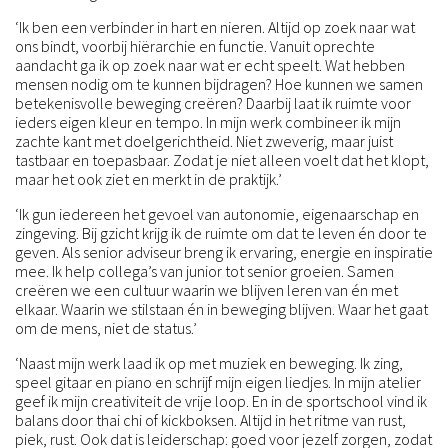
‘Ik ben een verbinder in hart en nieren. Altijd op zoek naar wat
ons bindt, voorbij hiërarchie en functie. Vanuit oprechte
aandacht ga ik op zoek naar wat er echt speelt. Wat hebben
mensen nodig om te kunnen bijdragen? Hoe kunnen we samen
betekenisvolle beweging creëren? Daarbij laat ik ruimte voor
ieders eigen kleur en tempo. In mijn werk combineer ik mijn
zachte kant met doelgerichtheid. Niet zweverig, maar juist
tastbaar en toepasbaar. Zodat je niet alleen voelt dat het klopt,
maar het ook ziet en merkt in de praktijk.’
‘Ik gun iedereen het gevoel van autonomie, eigenaarschap en
zingeving. Bij gzicht krijg ik de ruimte om dat te leven én door te
geven. Als senior adviseur breng ik ervaring, energie en inspiratie
mee. Ik help collega’s van junior tot senior groeien. Samen
creëren we een cultuur waarin we blijven leren van én met
elkaar. Waarin we stilstaan én in beweging blijven. Waar het gaat
om de mens, niet de status.’
‘Naast mijn werk laad ik op met muziek en beweging. Ik zing,
speel gitaar en piano en schrijf mijn eigen liedjes. In mijn atelier
geef ik mijn creativiteit de vrije loop. En in de sportschool vind ik
balans door thai chi of kickboksen. Altijd in het ritme van rust,
piek, rust. Ook dat is leiderschap: goed voor jezelf zorgen, zodat