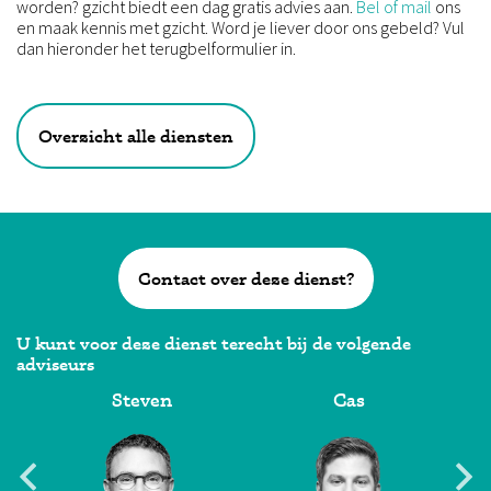
worden? gzicht biedt een dag gratis advies aan.
Bel of mail
ons
en maak kennis met gzicht. Word je liever door ons gebeld? Vul
dan hieronder het terugbelformulier in.
Overzicht alle diensten
Contact over deze dienst?
U kunt voor deze dienst terecht bij de volgende
adviseurs
Steven
Cas