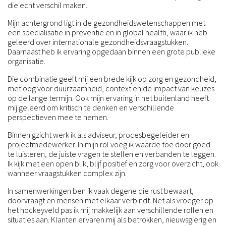
die echt verschil maken.
Mijn achtergrond ligt in de gezondheidswetenschappen met
een specialisatie in preventie en in global health, waar ik heb
geleerd over internationale gezondheidsvraagstukken.
Daarnaast heb ik ervaring opgedaan binnen een grote publieke
organisatie.
Die combinatie geeft mij een brede kijk op zorg en gezondheid,
met oog voor duurzaamheid, context en de impact van keuzes
op de lange termijn. Ook mijn ervaring in het buitenland heeft
mij geleerd om kritisch te denken en verschillende
perspectieven mee te nemen.
Binnen gzicht werk ik als adviseur, procesbegeleider en
projectmedewerker. In mijn rol voeg ik waarde toe door goed
te luisteren, de juiste vragen te stellen en verbanden te leggen.
Ik kijk met een open blik, blijf positief en zorg voor overzicht, ook
wanneer vraagstukken complex zijn.
In samenwerkingen ben ik vaak degene die rust bewaart,
doorvraagt en mensen met elkaar verbindt. Net als vroeger op
het hockeyveld pas ik mij makkelijk aan verschillende rollen en
situaties aan. Klanten ervaren mij als betrokken, nieuwsgierig en