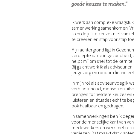
goede keuzes te maken.”
Ik werk aan complexe vraagstukk
samenwerking samenkomen. Vraa
is en de juiste keuzes niet vanze
te creëren en stap voor stap toe
Mijn achtergrond ligt in Gezondh
verdiepte ik me in gezondheid, z
helpt mij om snel tot de kern te
Bij gzicht werk ik als adviseur 
jeugdzorg en rondom financieel
In mijn rol als adviseur voeg ik 
verbind inhoud, mensen en uitv
brengen tot heldere keuzes en 
luisteren en situaties echt te be
ook haalbaar en gedragen.
In samenwerkingen ben ik degen
voor de menselijke kant van veran
medewerkers en werk met result
verliezen. Dat maakt dat klante