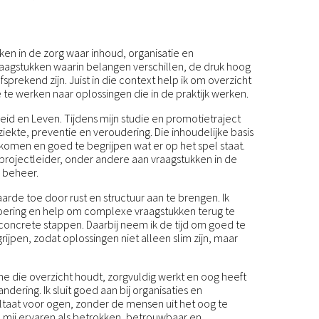
en in de zorg waar inhoud, organisatie en
gstukken waarin belangen verschillen, de druk hoog
lfsprekend zijn. Juist in die context help ik om overzicht
 te werken naar oplossingen die in de praktijk werken.
eid en Leven. Tijdens mijn studie en promotietraject
iekte, preventie en veroudering. Die inhoudelijke basis
 komen en goed te begrijpen wat er op het spel staat.
en projectleider, onder andere aan vraagstukken in de
 beheer.
waarde toe door rust en structuur aan te brengen. Ik
oering en help om complexe vraagstukken terug te
concrete stappen. Daarbij neem ik de tijd om goed te
grijpen, zodat oplossingen niet alleen slim zijn, maar
e die overzicht houdt, zorgvuldig werkt en oog heeft
dering. Ik sluit goed aan bij organisaties en
aat voor ogen, zonder de mensen uit het oog te
n mij ervaren als betrokken, betrouwbaar en