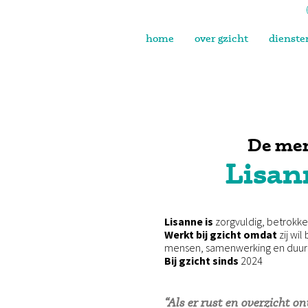
home
over gzicht
dienste
De men
Lisan
Lisanne
is
zorgvuldig, betrokke
Werkt bij gzicht omdat
zij wi
mensen, samenwerking en duu
Bij gzicht sinds
2024
“Als er rust en overzicht 