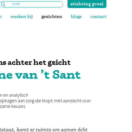
stichting gvoel
Zoeken
naar:
n
werken bij
gezichten
blogs
contact
s achter het gzicht
ne van ’t Sant
n en analytisch
l bijdragen aan zorg die klopt: met aandacht voor
rzame keuzes
ontstaat, komt er ruimte om samen écht