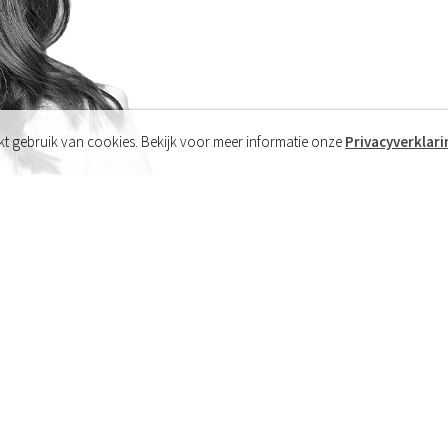
t gebruik van cookies. Bekijk voor meer informatie onze
Privacyverklari
Meer over Lisanne
Functie
adviseur
E-mail
lisanne.vantsant@gzicht.nl