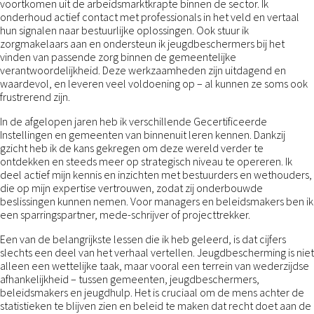
voortkomen uit de arbeidsmarktkrapte binnen de sector. Ik
onderhoud actief contact met professionals in het veld en vertaal
hun signalen naar bestuurlijke oplossingen. Ook stuur ik
zorgmakelaars aan en ondersteun ik jeugdbeschermers bij het
vinden van passende zorg binnen de gemeentelijke
verantwoordelijkheid. Deze werkzaamheden zijn uitdagend en
waardevol, en leveren veel voldoening op – al kunnen ze soms ook
frustrerend zijn.
In de afgelopen jaren heb ik verschillende Gecertificeerde
Instellingen en gemeenten van binnenuit leren kennen. Dankzij
gzicht heb ik de kans gekregen om deze wereld verder te
ontdekken en steeds meer op strategisch niveau te opereren. Ik
deel actief mijn kennis en inzichten met bestuurders en wethouders,
die op mijn expertise vertrouwen, zodat zij onderbouwde
beslissingen kunnen nemen. Voor managers en beleidsmakers ben ik
een sparringspartner, mede-schrijver of projecttrekker.
Een van de belangrijkste lessen die ik heb geleerd, is dat cijfers
slechts een deel van het verhaal vertellen. Jeugdbescherming is niet
alleen een wettelijke taak, maar vooral een terrein van wederzijdse
afhankelijkheid – tussen gemeenten, jeugdbeschermers,
beleidsmakers en jeugdhulp. Het is cruciaal om de mens achter de
statistieken te blijven zien en beleid te maken dat recht doet aan de