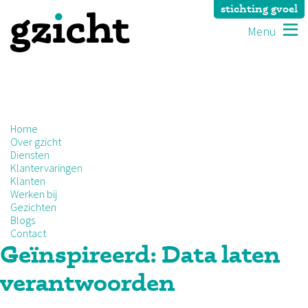
stichting gvoel
Menu
Home
Over gzicht
Diensten
Klantervaringen
Klanten
Werken bij
Gezichten
Blogs
Contact
Geïnspireerd: Data laten
verantwoorden