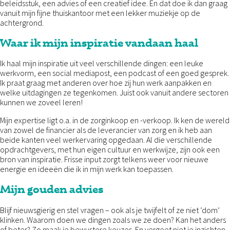
beleidsstuk, een advies of een creatief idee. En dat doe ik dan graag
vanuit mijn fijne thuiskantoor met een lekker muziekje op de
achtergrond.
Waar ik mijn inspiratie vandaan haal
Ik haal mijn inspiratie uit veel verschillende dingen: een leuke
werkvorm, een social mediapost, een podcast of een goed gesprek.
Ik praat graag met anderen over hoe zij hun werk aanpakken en
welke uitdagingen ze tegenkomen. Juist ook vanuit andere sectoren
kunnen we zoveel leren!
Mijn expertise ligt o.a. in de zorginkoop en -verkoop. Ik ken de wereld
van zowel de financier als de leverancier van zorg en ik heb aan
beide kanten veel werkervaring opgedaan. Al die verschillende
opdrachtgevers, met hun eigen cultuur en werkwijze, zijn ook een
bron van inspiratie. Frisse input zorgt telkens weer voor nieuwe
energie en ideeën die ik in mijn werk kan toepassen.
Mijn gouden advies
Blijf nieuwsgierig en stel vragen – ook als je twijfelt of ze niet ‘dom’
klinken. Waarom doen we dingen zoals we ze doen? Kan het anders
of beter? Zo maak je bewustere keuzes. En vergeet niet je inzichten