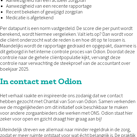
Aanwezigheid van een actueel zorgplan
Aanwezigheid van een recente rapportage
Recent bekeken of gewijzigd zorgplan
Medicatie is afgetekend
Per datapunt is een norm vastgesteld. De score die per punt wordt
berekend, wordt hiermee vergeleken. Valt iets op? Dan wordt voor
die cliënt onderzocht wat de reden is en hoe dit op te lossen is.
Maandelijks wordt de rapportage gedraaid en opgepakt, daarmee is
dit geborgd in het interne controle proces van Odion. Doordat deze
controle naar de gehele cliëntpopulatie kijkt, vervangt deze
controle naar verwachting de steekproef van de accountant over
boekjaar 2025.
In contact met Odion
Het verhaal raakte en inspireerde ons zodanig dat we contact
hebben gezocht met Chantal van Son van Odion. Samen verkenden
we de mogelijkheden om dit initiatief ook beschikbaar te maken
voor andere zorgaanbieders die werken met ONS. Odion staat hier
zeker voor open en gzicht draagt hier graag aan bij!
Uiteindelijk streven we allemaal naar minder regeldruk in de zorg,
zodat er meer ruimte ontstaat voor wat écht belangrijk is. De praktijk