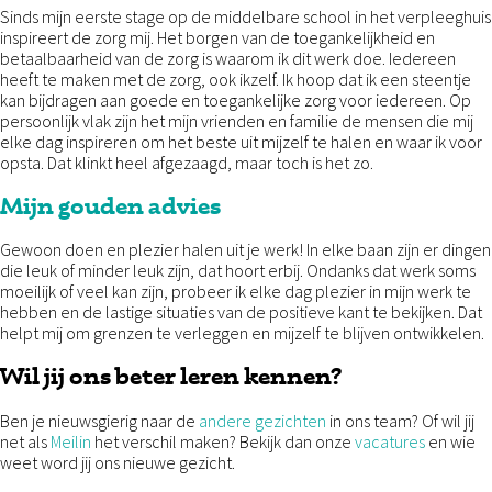
Sinds mijn eerste stage op de middelbare school in het verpleeghuis
inspireert de zorg mij. Het borgen van de toegankelijkheid en
betaalbaarheid van de zorg is waarom ik dit werk doe. Iedereen
heeft te maken met de zorg, ook ikzelf. Ik hoop dat ik een steentje
kan bijdragen aan goede en toegankelijke zorg voor iedereen. Op
persoonlijk vlak zijn het mijn vrienden en familie de mensen die mij
elke dag inspireren om het beste uit mijzelf te halen en waar ik voor
opsta. Dat klinkt heel afgezaagd, maar toch is het zo.
Mijn gouden advies
Gewoon doen en plezier halen uit je werk! In elke baan zijn er dingen
die leuk of minder leuk zijn, dat hoort erbij. Ondanks dat werk soms
moeilijk of veel kan zijn, probeer ik elke dag plezier in mijn werk te
hebben en de lastige situaties van de positieve kant te bekijken. Dat
helpt mij om grenzen te verleggen en mijzelf te blijven ontwikkelen.
Wil jij ons beter leren kennen?
Ben je nieuwsgierig naar de
andere gezichten
in ons team? Of wil jij
net als
Meilin
het verschil maken? Bekijk dan onze
vacatures
en wie
weet word jij ons nieuwe gezicht.