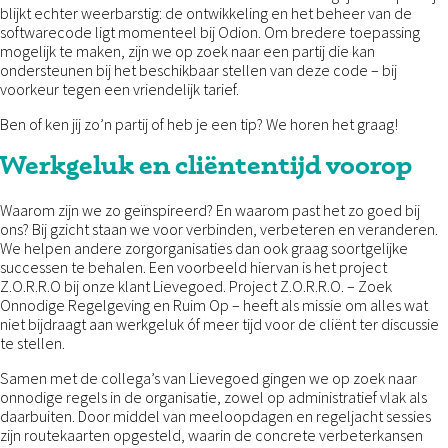
blijkt echter weerbarstig: de ontwikkeling en het beheer van de
softwarecode ligt momenteel bij Odion. Om bredere toepassing
mogelijk te maken, zijn we op zoek naar een partij die kan
ondersteunen bij het beschikbaar stellen van deze code – bij
voorkeur tegen een vriendelijk tarief.
Ben of ken jij zo’n partij of heb je een tip? We horen het graag!
Werkgeluk en cliëntentijd voorop
Waarom zijn we zo geïnspireerd? En waarom past het zo goed bij
ons? Bij gzicht staan we voor verbinden, verbeteren en veranderen.
We helpen andere zorgorganisaties dan ook graag soortgelijke
successen te behalen. Een voorbeeld hiervan is het project
Z.O.R.R.O bij onze klant Lievegoed. Project Z.O.R.R.O. – Zoek
Onnodige Regelgeving en Ruim Op – heeft als missie om alles wat
niet bijdraagt aan werkgeluk óf meer tijd voor de cliënt ter discussie
te stellen.
Samen met de collega’s van Lievegoed gingen we op zoek naar
onnodige regels in de organisatie, zowel op administratief vlak als
daarbuiten. Door middel van meeloopdagen en regeljacht sessies
zijn routekaarten opgesteld, waarin de concrete verbeterkansen