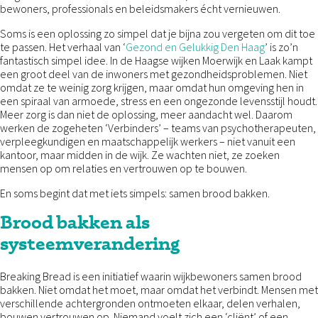
bewoners, professionals en beleidsmakers écht vernieuwen.
Soms is een oplossing zo simpel dat je bijna zou vergeten om dit toe
te passen. Het verhaal van ‘
Gezond en Gelukkig Den Haag
’ is zo’n
fantastisch simpel idee. In de Haagse wijken Moerwijk en Laak kampt
een groot deel van de inwoners met gezondheidsproblemen. Niet
omdat ze te weinig zorg krijgen, maar omdat hun omgeving hen in
een spiraal van armoede, stress en een ongezonde levensstijl houdt.
Meer zorg is dan niet de oplossing, meer aandacht wel. Daarom
werken de zogeheten ‘Verbinders’ – teams van psychotherapeuten,
verpleegkundigen en maatschappelijk werkers – niet vanuit een
kantoor, maar midden in de wijk. Ze wachten niet, ze zoeken
mensen op om relaties en vertrouwen op te bouwen.
En soms begint dat met iets simpels: samen brood bakken.
Brood bakken als
systeemverandering
Breaking Bread is een initiatief waarin wijkbewoners samen brood
bakken. Niet omdat het moet, maar omdat het verbindt. Mensen met
verschillende achtergronden ontmoeten elkaar, delen verhalen,
bouwen vertrouwen op. Niemand voelt zich een ‘cliënt’ of een