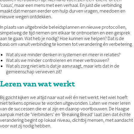
‘casus’, maar een mens met een verhaal. En juist die verbinding
maakt dat mensen eerder om hulp durven vragen, meedoen en
nieuwe wegen ontdekken.
In plaats van uitgebreide beleidsplannen en nieuwe protocollen,
simpelweg de tijd nemen om elkaar te ontmoeten en een gesprek
aan te gaan. Wat heb je nodig? Hoe kunnen we helpen? Dat is de
basis om vanuit verbinding te komen tot verandering én verbetering.
Wat als we minder denken in systemen en meer in relaties?
Wat als we minder controleren en meer vertrouwen?
Wat als zorg niet iets is dat je aanvraagt, maar iets dat in de
gemeenschap verweven zit?
Leren van wat werkt
Bij gzicht kijken we altijd naar wat wél én niet werkt. Het wiel hoeft
niet telkens opnieuw te worden uitgevonden. Laten we meer leren
van de successen die er al zijn en daarop voortbouwen. De Haagse
aanpak met de ‘Verbinders’ en ‘Breaking Bread’ laat zien dat échte
verandering begint op lokaal niveau, dichtbij mensen, met aandacht
voor wat zij nodig hebben.