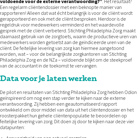
voldoende voor de externe verantwoording?”
. Het resultaat?
Een regelarm cliëntendossier met een beknopte manier van
rapporteren! Alleen dat wat écht belangrijk is voor de cliënt wordt
gerapporteerd en ook met de cliënt besproken. Hierdoor is de
regeldruk voor medewerkers verminderd en het waardevolle
gesprek met de cliënt verbeterd. Stichting Philadelphia Zorg maakt
daarnaast gebruik van de zorgtoets, waarin de productieve uren van
medewerkers worden getoetst aan de geïndiceerde uren van de
cliënt. De feitelijke levering van zorg kan hiermee aangetoond
worden, wat – voor de belangrijkste zorgkantoren van Stichting
Philadelphia Zorg en de NZa – voldoende blijkt om de steekproef
van de accountant in de toekomst te vervangen.
Data voor je laten werken
De pilot en resultaten van Stichting Philadelphia Zorg hebben Odion
geïnspireerd om nog een stap verder te kijken naar de externe
verantwoording. Zij hebben een geautomatiseerd rapport
ontwikkeld om door middel van data uit het cliëntendossier en het
roosterpakket hun gehele cliëntenpopulatie te beoordelen op
feitelijke levering van zorg. Dit doen zij door te kijken naar deze vier
datapunten: