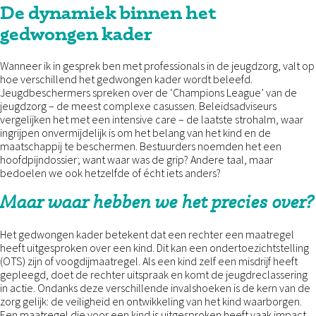
De dynamiek binnen het
gedwongen kader
Wanneer ik in gesprek ben met professionals in de jeugdzorg, valt op
hoe verschillend het gedwongen kader wordt beleefd.
Jeugdbeschermers spreken over de ‘Champions League’ van de
jeugdzorg – de meest complexe casussen. Beleidsadviseurs
vergelijken het met een intensive care – de laatste strohalm, waar
ingrijpen onvermijdelijk is om het belang van het kind en de
maatschappij te beschermen. Bestuurders noemden het een
hoofdpijndossier; want waar was de grip? Andere taal, maar
bedoelen we ook hetzelfde of écht iets anders?
Maar waar hebben we het precies over?
Het gedwongen kader betekent dat een rechter een maatregel
heeft uitgesproken over een kind. Dit kan een ondertoezichtstelling
(OTS) zijn of voogdijmaatregel. Als een kind zelf een misdrijf heeft
gepleegd, doet de rechter uitspraak en komt de jeugdreclassering
in actie. Ondanks deze verschillende invalshoeken is de kern van de
zorg gelijk: de veiligheid en ontwikkeling van het kind waarborgen.
Een maatregel die voor een kind is uitgesproken heeft vaak impact