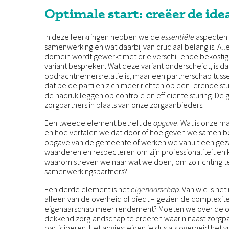
Optimale start: creëer de idea
In deze leerkringen hebben we de
essentiële
aspecten 
samenwerking en wat daarbij van cruciaal belang is. All
domein wordt gewerkt met drie verschillende bekostigi
variant bespreken. Wat deze variant onderscheidt, is d
opdrachtnemersrelatie is, maar een partnerschap tuss
dat beide partijen zich meer richten op een lerende sturi
de nadruk leggen op controle en efficiënte sturing. D
zorgpartners in plaats van onze zorgaanbieders.
Een tweede element betreft de
opgave
. Wat is onze m
en hoe vertalen we dat door of hoe geven we samen be
opgave van de gemeente of werken we vanuit een geza
waarderen en respecteren om zijn professionaliteit en 
waarom streven we naar wat we doen, om zo richting te
samenwerkingspartners?
Een derde element is het
eigenaarschap
. Van wie is he
alleen van de overheid of biedt – gezien de complexite
eigenaarschap meer rendement? Moeten we over de or
dekkend zorglandschap te creëren waarin naast zorgpart
participeren. Het advies: eigen je dus als overheid het