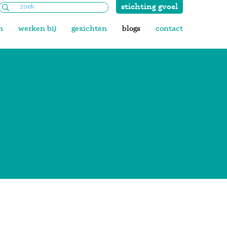
stichting gvoel
Zoeken
naar:
n
werken bij
gezichten
blogs
contact