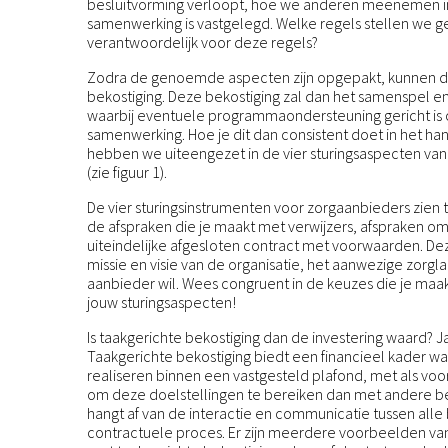
besluitvorming verloopt, hoe we anderen meenemen i
samenwerking is vastgelegd. Welke regels stellen we 
verantwoordelijk voor deze regels?
Zodra de genoemde aspecten zijn opgepakt, kunnen de 
bekostiging. Deze bekostiging zal dan het samenspel
waarbij eventuele programmaondersteuning gericht is 
samenwerking. Hoe je dit dan consistent doet in het ha
hebben we uiteengezet in de vier sturingsaspecten van
(zie figuur 1).
De vier sturingsinstrumenten voor zorgaanbieders zien 
de afspraken die je maakt met verwijzers, afspraken omt
uiteindelijke afgesloten contract met voorwaarden. Dez
missie en visie van de organisatie, het aanwezige zorgl
aanbieder wil. Wees congruent in de keuzes die je maa
jouw sturingsaspecten!
Is taakgerichte bekostiging dan de investering waard? J
Taakgerichte bekostiging biedt een financieel kader w
realiseren binnen een vastgesteld plafond, met als voo
om deze doelstellingen te bereiken dan met andere be
hangt af van de interactie en communicatie tussen all
contractuele proces. Er zijn meerdere voorbeelden v