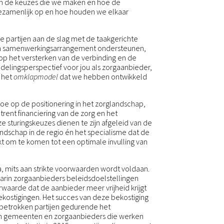
n de keuzes die we maken en hoe de
gezamenlijk op en hoe houden we elkaar
partijen aan de slag met de taakgerichte
 en samenwerkingsarrangement ondersteunen,
op het versterken van de verbinding en de
ndelingsperspectief voor jou als zorgaanbieder,
 het
omklapmodel
dat we hebben ontwikkeld
toe op de positionering in het zorglandschap,
rent financiering van de zorg en het
e sturingskeuzes dienen te zijn afgeleid van de
andschap in de regio én het specialisme dat de
kt om te komen tot een optimale invulling van
a, mits aan strikte voorwaarden wordt voldaan.
aarin zorgaanbieders beleidsdoelstellingen
rwaarde dat de aanbieder meer vrijheid krijgt
kostigingen. Het succes van deze bekostiging
e betrokken partijen gedurende het
an gemeenten en zorgaanbieders die werken