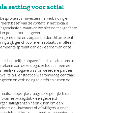
le setting voor actie!
besproken van investeren in verbinding en
ereerst besef van de
context
. In het sociale
ngsvarianten, waarvan we hier de taakgerichte
at er geen opdrachtgever-
en gemeente en zorgaanbieder. Dit betekent
ngsstijl, gericht op leren in plaats van alleen
e gemeente spreekt dan ook eerder van onze
aatschappelijke opgave in het sociale domein
tekenis aan deze opgave? Is dat alleen een
menlijke opgave waarbij we iedere partner
kwaliteit? Hier staat de waaromvraag centraal:
 geven en verbinding te creëren tussen de
t maatschappelijke vraagstuk eigenlijk? Is dat
it van het vraagstuk – een gedeeld
ganisatiegrenzen heen kijken om een
ners ook inwoners of vrijwilligers kunnen
 vraagstuk niet toe, maar maak zorgaanbieders