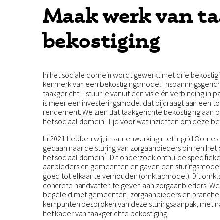
Maak werk van ta
bekostiging
In het sociale domein wordt gewerkt met drie bekosti
kenmerk van een bekostigingsmodel: inspanningsgericht 
taakgericht – stuur je vanuit een visie én verbinding in
is meer een investeringsmodel dat bijdraagt aan een 
rendement. We zien dat taakgerichte bekostiging aan pop
het sociaal domein. Tijd voor wat inzichten om deze bek
In 2021 hebben wij, in samenwerking met Ingrid Oome
gedaan naar de sturing van zorgaanbieders binnen het
1
het sociaal domein
. Dit onderzoek onthulde specifiek
aanbieders en gemeenten en gaven een sturingsmodel
goed tot elkaar te verhouden (omklapmodel). Dit omk
concrete handvatten te geven aan zorgaanbieders. We
begeleid met gemeenten, zorgaanbieders en brancheo
kernpunten besproken van deze sturingsaanpak, met n
het kader van taakgerichte bekostiging.