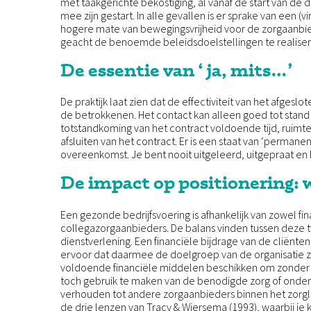
met taakgerichte bekostiging, al vanaf de start van de de
mee zijn gestart. In alle gevallen is er sprake van een 
hogere mate van bewegingsvrijheid voor de zorgaanbie
geacht de benoemde beleidsdoelstellingen te realiser
De essentie van ‘ ja, mits…’
De praktijk laat zien dat de effectiviteit van het afgeslo
de betrokkenen. Het contact kan alleen goed tot stand
totstandkoming van het contract voldoende tijd, ruimte
afsluiten van het contract. Er is een staat van ‘permane
overeenkomst. Je bent nooit uitgeleerd, uitgepraat en h
De impact op positionering: 
Een gezonde bedrijfsvoering is afhankelijk van zowel 
collegazorgaanbieders. De balans vinden tussen deze 
dienstverlening. Een financiële bijdrage van de cliënten
ervoor dat daarmee de doelgroep van de organisatie ze
voldoende financiële middelen beschikken om zonder 
toch gebruik te maken van de benodigde zorg of onderst
verhouden tot andere zorgaanbieders binnen het zorgl
de drie lenzen van Tracy & Wiersema (1993), waarbij je 