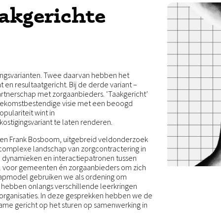
akgerichte
gingsvarianten. Twee daarvan hebben het
en resultaatgericht. Bij de derde variant –
 partnerschap met zorgaanbieders. ‘Taakgericht’
toekomstbestendige visie met een beoogd
ulariteit wint in
ostigingsvariant te laten renderen.
s en Frank Bosboom, uitgebreid veldonderzoek
 complexe landschap van zorgcontractering in
e dynamieken en interactiepatronen tussen
 voor gemeenten én zorgaanbieders om zich
lapmodel gebruiken we als ordening om
 hebben onlangs verschillende leerkringen
rganisaties. In deze gesprekken hebben we de
ame gericht op het sturen op samenwerking in