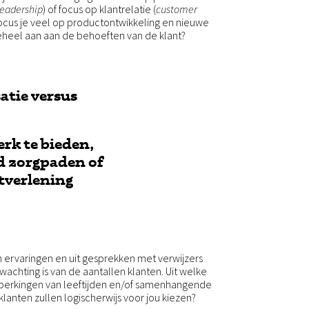
leadership
) of focus op klantrelatie (
customer
, focus je veel op productontwikkeling en nieuwe
 geheel aan aan de behoeften van de klant?
atie versus
erk te bieden,
d zorgpaden of
tverlening
en ervaringen en uit gesprekken met verwijzers
chting is van de aantallen klanten. Uit welke
beperkingen van leeftijden en/of samenhangende
 klanten zullen logischerwijs voor jou kiezen?