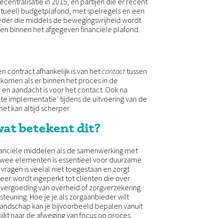
centralisatie in 2015, en partijen die er recent
(virtueel) budgetplafond, met spelregels en een
der die middels de bewegingsvrijheid wordt
en binnen het afgegeven financiële plafond.
ten contract afhankelijk is van het
contact
tussen
 komen als er binnen het proces in de
 en aandacht is voor het contact. Ook na
nte implementatie’ tijdens de uitvoering van de
et kan altijd scherper.
wat betekent dit?
financiële middelen als de samenwerking met
twee elementen is essentieel voor duurzame
 vragen is veelal niet toegestaan en zorgt
er wordt ingeperkt tot cliënten die over
vergoeding van overheid of zorgverzekering
euning. Hoe je je als zorgaanbieder wilt
andschap kan je bijvoorbeeld bepalen vanuit
kijkt naar de afweging van focus op proces