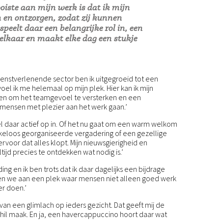
iste aan mijn werk is dat ik mijn
 en ontzorgen, zodat zij kunnen
peelt daar een belangrijke rol in, een
j elkaar en maakt elke dag een stukje
dienstverlenende sector ben ik uitgegroeid tot een
voel ik me helemaal op mijn plek. Hier kan ik mijn
ten om het teamgevoel te versterken en een
mensen met plezier aan het werk gaan.’
eel daar actief op in. Of het nu gaat om een warm welkom
kkeloos georganiseerde vergadering of een gezellige
ervoor dat alles klopt. Mijn nieuwsgierigheid en
jd precies te ontdekken wat nodig is.’
ding en ik ben trots dat ik daar dagelijks een bijdrage
 we aan een plek waar mensen niet alleen goed werk
er doen.’
 van een glimlach op ieders gezicht. Dat geeft mij de
schil maak. En ja, een havercappuccino hoort daar wat