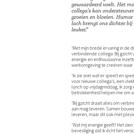
gewaardeerd voelt. Het moo
collega’s kan ondersteunen
groeien en bloeien. Humor s
lach brengt ons dichter bi
leuker.”
‘Met mijn brede ervaring in de 
verbindende collega. Bij gzicht 
energie en enthousiasme inzet
werkomgeving te creëren waar 
‘Ik zie snel wat er speelt en sp
voor nieuwe collega’s, een vle
lunch op vrijdagmiddag, ik zorg 
betrokkenheid helpen me om alti
‘Bij gzicht draait alles om verbin
aan mag leveren. Samen bouwen
leveren, maar dit ook met plezi
‘Wat mij energie geeft? Het zien
bevestiging dat ik écht het ver