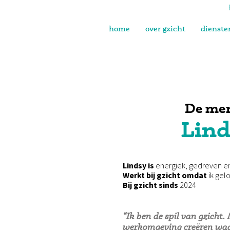
home
over gzicht
dienste
De men
Lind
Lindsy
is
energiek, gedreven e
Werkt bij gzicht omdat
ik gel
Bij gzicht sinds
2024
“Ik ben de spil van gzicht.
werkomgeving creëren waa