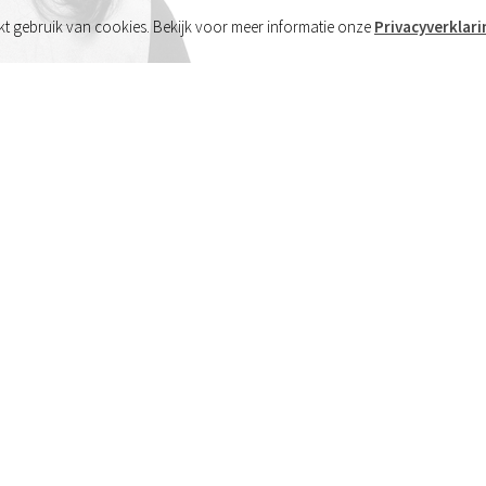
t gebruik van cookies. Bekijk voor meer informatie onze
Privacyverklari
Meer over Lindsy
Functie
officemanager
E-mail
lindsy.fredriksz@gzicht.nl
Tel
06 48 52 37 44