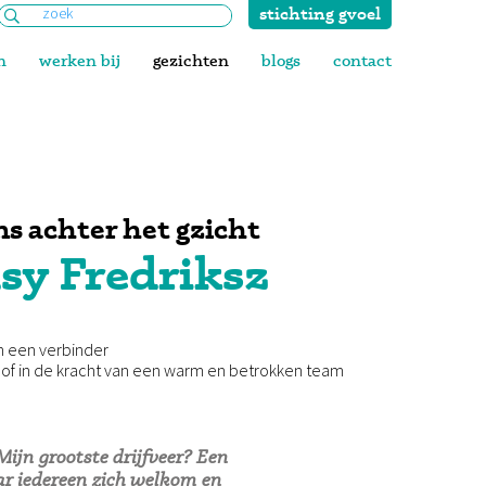
stichting gvoel
Zoeken
naar:
n
werken bij
gezichten
blogs
contact
s achter het gzicht
sy Fredriksz
n een verbinder
oof in de kracht van een warm en betrokken team
 Mijn grootste drijfveer? Een
r iedereen zich welkom en