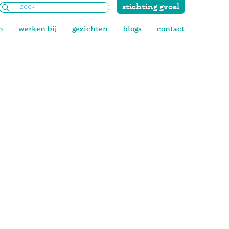
stichting gvoel
Zoeken
naar:
n
werken bij
gezichten
blogs
contact