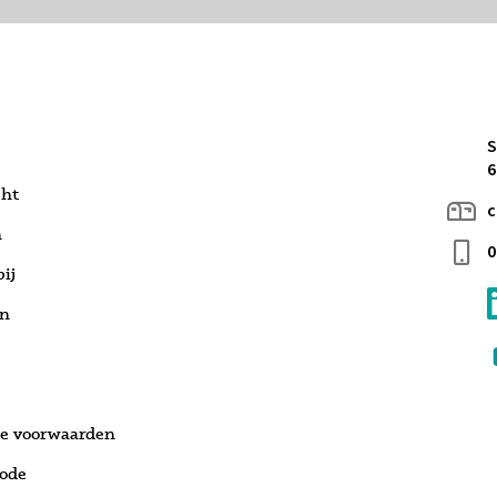
S
6
cht
c
n
0
ij
en
e voorwaarden
code