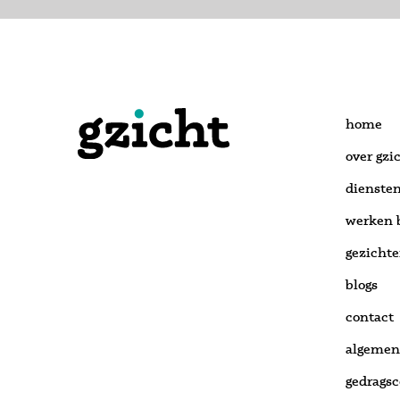
home
over gzi
dienste
werken b
gezicht
blogs
contact
algemen
gedrags