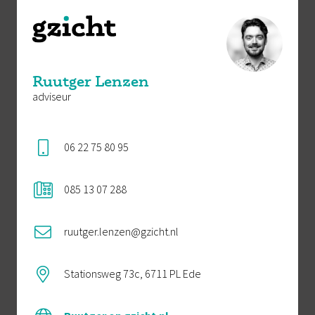
Ruutger Lenzen
adviseur
06 22 75 80 95
085 13 07 288
ruutger.lenzen@gzicht.nl
Stationsweg 73c, 6711 PL Ede